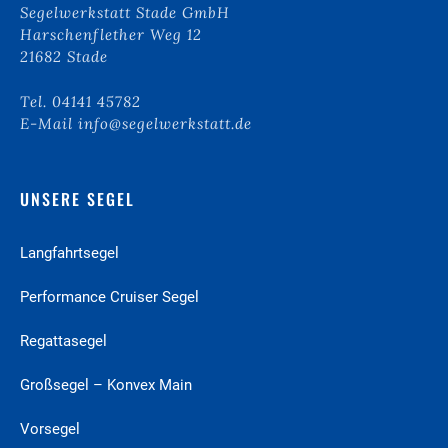
Segelwerkstatt Stade GmbH
*
Harschenflether Weg 12
21682 Stade
Tel. 04141 45782
E-Mail info@segelwerkstatt.de
UNSERE SEGEL
Langfahrt­segel
Performance Cruiser­ Segel
Regattasegel
Großsegel – Konvex Main
Vorsegel