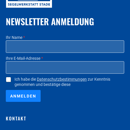
NEWSLETTER ANMELDUNG
Ihr Name
*
Ihre E-Mail-Adresse
*
C
Ich habe die
Datenschutzbestimmungen
zur Kenntnis
genommen und bestätige diese
h
e
c
ANMELDEN
k
b
o
KONTAKT
x
e
n