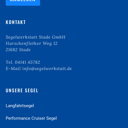
k
b
o
KONTAKT
x
e
n
Segelwerkstatt Stade GmbH
*
Harschenflether Weg 12
21682 Stade
Tel. 04141 45782
E-Mail info@segelwerkstatt.de
UNSERE SEGEL
Langfahrt­segel
Performance Cruiser­ Segel