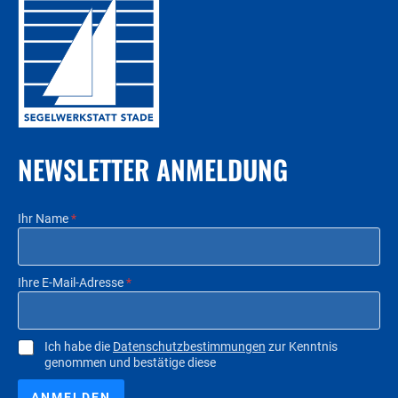
NEWSLETTER ANMELDUNG
Ihr Name
*
Ihre E-Mail-Adresse
*
C
Ich habe die
Datenschutzbestimmungen
zur Kenntnis
genommen und bestätige diese
h
e
c
ANMELDEN