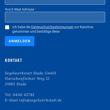
Ihre E-Mail-Adresse
*
C
Ich habe die
Datenschutzbestimmungen
zur Kenntnis
genommen und bestätige diese
h
e
c
ANMELDEN
k
b
o
KONTAKT
x
e
n
Segelwerkstatt Stade GmbH
*
Harschenflether Weg 12
21682 Stade
Tel. 04141 45782
E-Mail info@segelwerkstatt.de