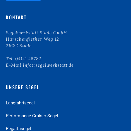
k
b
o
KONTAKT
x
e
n
Segelwerkstatt Stade GmbH
*
Harschenflether Weg 12
21682 Stade
Tel. 04141 45782
E-Mail info@segelwerkstatt.de
UNSERE SEGEL
Langfahrt­segel
Performance Cruiser­ Segel
Regattasegel