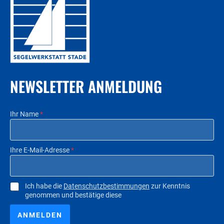
NEWSLETTER ANMELDUNG
Ihr Name
*
Ihre E-Mail-Adresse
*
C
Ich habe die
Datenschutzbestimmungen
zur Kenntnis
genommen und bestätige diese
h
e
c
ANMELDEN