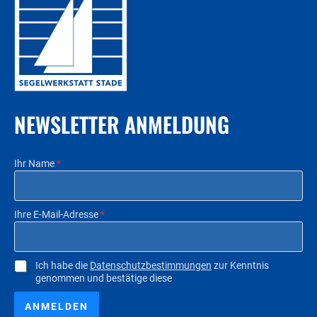
NEWSLETTER ANMELDUNG
Ihr Name
*
Ihre E-Mail-Adresse
*
C
Ich habe die
Datenschutzbestimmungen
zur Kenntnis
genommen und bestätige diese
h
e
c
ANMELDEN