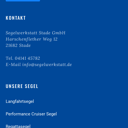
k
b
o
KONTAKT
x
e
n
Segelwerkstatt Stade GmbH
*
Harschenflether Weg 12
21682 Stade
Tel. 04141 45782
E-Mail info@segelwerkstatt.de
UNSERE SEGEL
Langfahrt­segel
Performance Cruiser­ Segel
Regattasegel