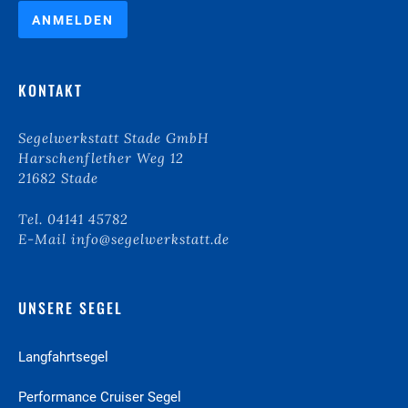
e
c
ANMELDEN
k
b
o
KONTAKT
x
e
n
Segelwerkstatt Stade GmbH
*
Harschenflether Weg 12
21682 Stade
Tel. 04141 45782
E-Mail info@segelwerkstatt.de
UNSERE SEGEL
Langfahrt­segel
Performance Cruiser­ Segel